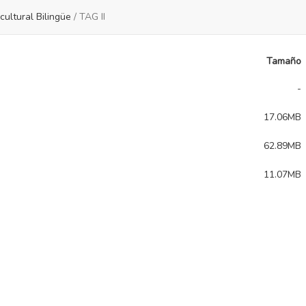
cultural Bilingüe
/
TAG II
Tamaño
-
17.06MB
62.89MB
11.07MB