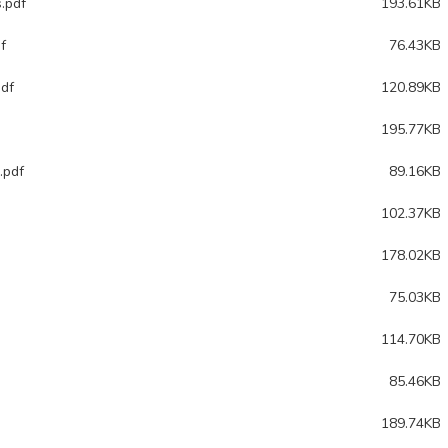
.pdf
193.61KB
f
76.43KB
pdf
120.89KB
195.77KB
.pdf
89.16KB
102.37KB
178.02KB
75.03KB
114.70KB
85.46KB
189.74KB