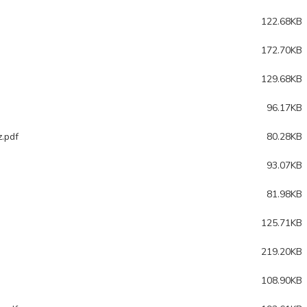
122.68KB
172.70KB
129.68KB
96.17KB
z.pdf
80.28KB
93.07KB
81.98KB
125.71KB
219.20KB
108.90KB