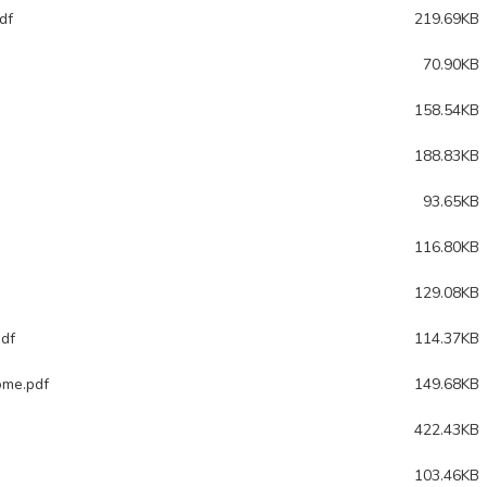
df
219.69KB
70.90KB
158.54KB
188.83KB
93.65KB
116.80KB
129.08KB
pdf
114.37KB
ome.pdf
149.68KB
422.43KB
103.46KB