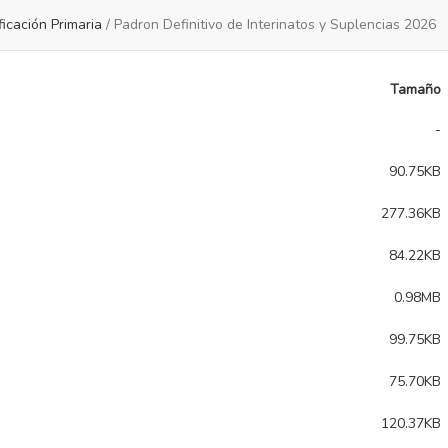
ficación Primaria
/
Padron Definitivo de Interinatos y Suplencias 2026
Tamaño
-
90.75KB
277.36KB
84.22KB
0.98MB
99.75KB
75.70KB
120.37KB