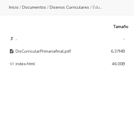
Inicio
/
Documentos
/
Disenos Curriculares
/
Educacion Primaria
Tamaño
..
-
DisCurricularPrimariafinal.pdf
6.37MB
index.html
46.00B