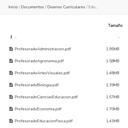
Inicio
/
Documentos
/
Disenos Curriculares
/
Educacion Superior
Tamaño
..
-
ProfesoradoAdministracion.pdf
1.95MB
ProfesoradoAgronomia.pdf
1.58MB
ProfesoradoArtesVisuales.pdf
1.48MB
ProfesoradoBiologia.pdf
1.39MB
ProfesoradoCienciasEducacion.pdf
1.57MB
ProfesoradoEconomia.pdf
1.70MB
ProfesoradoEducacionFisica.pdf
1.43MB