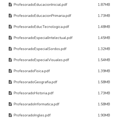
ProfesoradoEducacionInicial.pdf
1.87MB
ProfesoradoEducacionPrimaria.pdf
1.73MB
ProfesoradoEducTecnologica.pdf
1.48MB
ProfesoradoEspecialIntelectual.pdf
1.45MB
ProfesoradoEspecialSordos.pdf
1.32MB
ProfesoradoEspecialVisuales.pdf
1.54MB
ProfesoradoFisica.pdf
1.39MB
ProfesoradoGeografia.pdf
1.58MB
ProfesoradoHistoria.pdf
1.73MB
ProfesoradoInformatica.pdf
1.58MB
ProfesoradoIngles.pdf
1.90MB