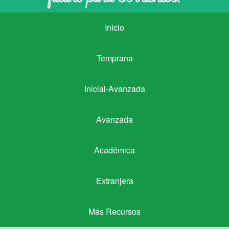
Inicio
Inicio
Temprana
Temprana
Inicial-Avanzada
Inicial-Avanzada
Avanzada
Avanzada
Académica
Académica
Extranjera
Extranjera
Más Recursos
Más Recursos