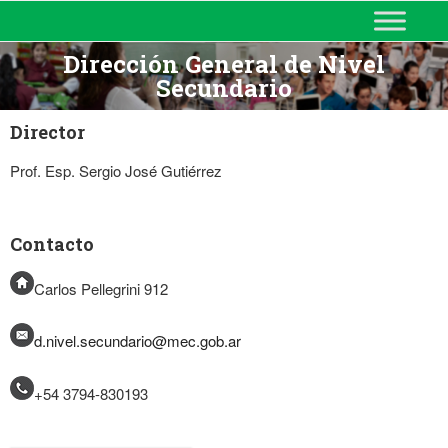
MINISTERIO DE EDUCACIÓN
DE CORRIENTES
Dirección General de Nivel
Secundario
Director
Prof. Esp. Sergio José Gutiérrez
Contacto
Carlos Pellegrini 912
d.nivel.secundario@mec.gob.ar
+54 3794-
830193