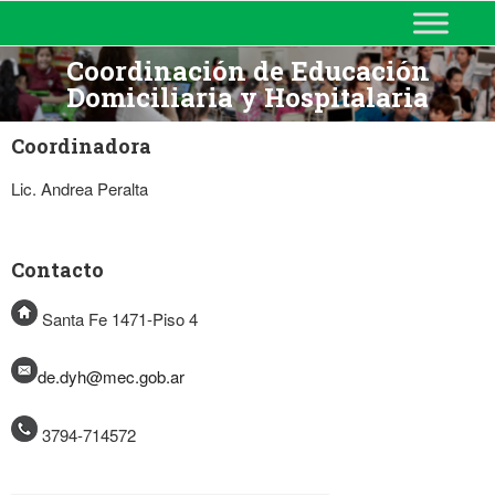
MINISTERIO DE EDUCACIÓN
DE CORRIENTES
Coordinación de Educación
Domiciliaria y Hospitalaria
Coordinadora
Lic. Andrea Peralta
Contacto
Santa Fe 1471-Piso 4
de.dyh@mec.gob.ar
3794-714572