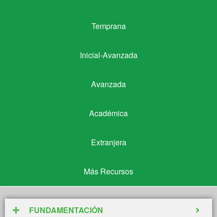
Temprana
Temprana
Inicial-Avanzada
Inicial-Avanzada
Avanzada
Avanzada
Académica
Académica
Extranjera
Extranjera
Más Recursos
Más Recursos
FUNDAMENTACIÓN