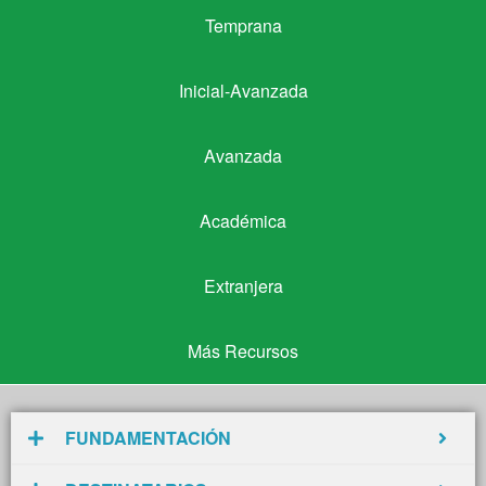
Temprana
Temprana
Inicial-Avanzada
Inicial-Avanzada
Avanzada
Avanzada
Académica
Académica
Extranjera
Extranjera
Más Recursos
Más Recursos
FUNDAMENTACIÓN