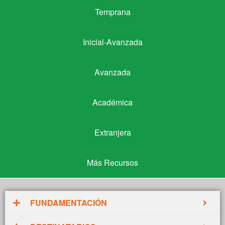
Temprana
Temprana
Inicial-Avanzada
Inicial-Avanzada
Avanzada
Avanzada
Académica
Académica
Extranjera
Extranjera
Más Recursos
Más Recursos
FUNDAMENTACIÓN