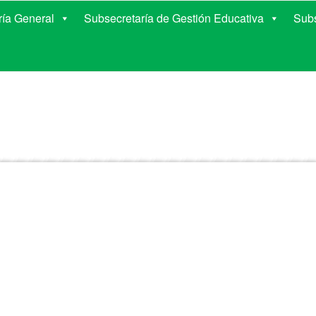
E EDUCACIÓN DE COR
ría General
Subsecretaría de Gestión Educativa
Subs