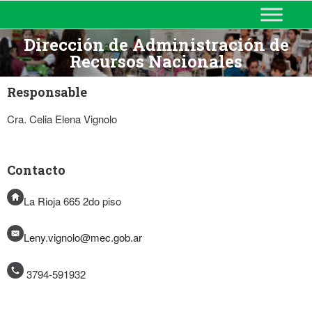
MINISTERIO DE EDUCACIÓN
DE CORRIENTES
Dirección de Administración de
Recursos Nacionales
Responsable
Cra. Celia Elena Vignolo
Contacto
La Rioja 665 2do piso
Leny.vignolo@mec.gob.ar
3794-591932