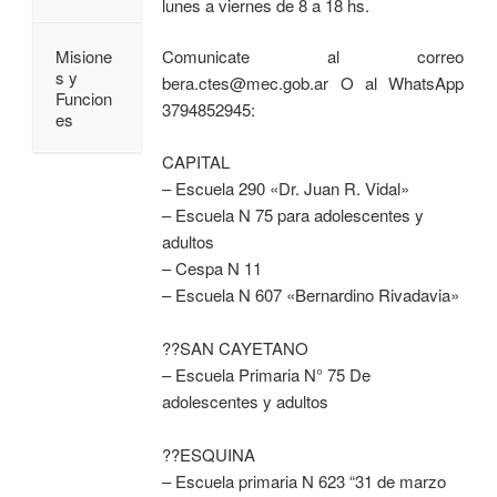
lunes a viernes de 8 a 18 hs.
Comunicate al correo
Misione
s y
bera.ctes@mec.gob.ar O al WhatsApp
Funcion
3794852945:
es
CAPITAL
– Escuela 290 «Dr. Juan R. Vidal»
– Escuela N 75 para adolescentes y
adultos
– Cespa N 11
– Escuela N 607 «Bernardino Rivadavia»
??SAN CAYETANO
– Escuela Primaria N° 75 De
adolescentes y adultos
??ESQUINA
– Escuela primaria N 623 “31 de marzo