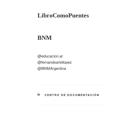
LibroComoPuentes
BNM
@educacion.ar
@fernandoariellopez
@BNMArgentina
CENTRO DE DOCUMENTACIÓN