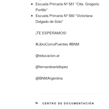
Escuela Primaria Nº 561 “Ctte. Gregorio
Portillo”
Escuela Primaria Nº 560 “Victoriana
Delgado de Soto”
¡TE ESPERAMOS!
#LibroComoPuentes #BNM
@educacion.ar
@fernandoariellopez
@BNMArgentina
CENTRO DE DOCUMENTACIÓN