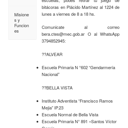
escuelas, podes retirar tu juego de
bitácoras en Plácido Martínez al 1224 de
lunes a viernes de 8 a 18 hs.
Misione
s y
Funcion
Comunicate al correo
es
bera.ctes@mec.gob.ar O al WhatsApp
3794852945:
??ALVEAR
Escuela Primaria N °602 “Gendarmería
Nacional”
??BELLA VISTA
Instituto Adventista “Francisco Ramos
Mejia” IP.23
Escuela Normal de Bella Vista
Escuela Primaria N° 891 «Santos Víctor