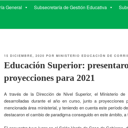
E EDUCACIÓN DE COR
ría General
Subsecretaría de Gestión Educativa
Subs
15 DICIEMBRE, 2020
POR
MINISTERIO EDUCACIÓN DE CORRI
Educación Superior: presentaro
proyecciones para 2021
A través de la Dirección de Nivel Superior, el Ministerio de
desarrolladas durante el año en curso, junto a proyecciones p
mencionada área ministerial, y teniendo en cuenta este período de
destacaron el cambio de paradigma conseguido en este ámbito, a tr
El encuentro tuvo lugar en el Salón Verde de Casa de Gobierno, 