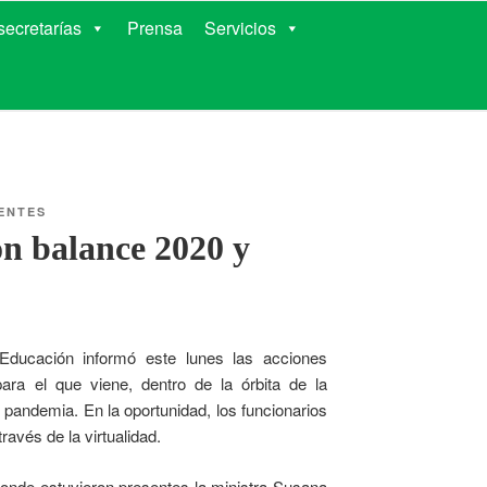
RIENTES
ecretarías
Prensa
Servicios
ENTES
n balance 2020 y
 Educación informó este lunes las acciones
ara el que viene, dentro de la órbita de la
 pandemia. En la oportunidad, los funcionarios
avés de la virtualidad.
donde estuvieron presentes la ministra Susana