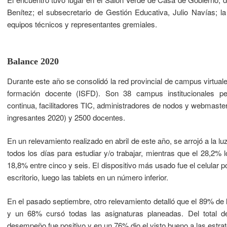
Benítez; el subsecretario de Gestión Educativa, Julio Navías; l
equipos técnicos y representantes gremiales.
Balance 2020
Durante este año se consolidó la red provincial de campus virtuale
formación docente (ISFD). Son 38 campus institucionales pe
continua, facilitadores TIC, administradores de nodos y webmaster
ingresantes 2020) y 2500 docentes.
En un relevamiento realizado en abril de este año, se arrojó a la 
todos los días para estudiar y/o trabajar, mientras que el 28,2%
18,8% entre cinco y seis. El dispositivo más usado fue el celular p
escritorio, luego las tablets en un número inferior.
En el pasado septiembre, otro relevamiento detalló que el 89% de l
y un 68% cursó todas las asignaturas planeadas. Del total 
desempeño fue positivo y en un 76% dio el visto bueno a las estr