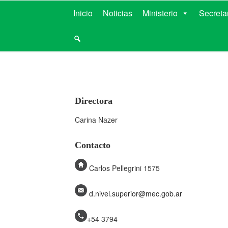
MINISTERIO D
Inicio
Noticias
Ministerio
Secreta
Directora
Carina Nazer
Contacto
Carlos Pellegrini 1575
d.nivel.superior@mec.gob.ar
+54 3794