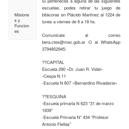
Si perteneces a alguna de las siguientes
escuelas, podes retirar tu juego de
bitácoras en Plácido Martínez al 1224 de
Misione
s y
lunes a viernes de 8 a 18 hs.
Funcion
es
Comunicate al correo
bera.ctes@mec.gob.ar O al WhatsApp
3794852945:
??CAPITAL
Escuela 290 «Dr. Juan R. Vidal»
-Cespa N 11
-Escuela N 607 «Bernardino Rivadavia»
??ESQUINA
-Escuela primaria N 623 “31 de marzo
1839”
-Escuela Primaria N° 434 “Profesor
Antonio Fleitas”