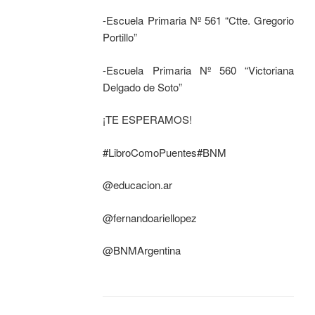
-Escuela Primaria Nº 561 “Ctte. Gregorio
Portillo”
-Escuela Primaria Nº 560 “Victoriana
Delgado de Soto”
¡TE ESPERAMOS!
#LibroComoPuentes#BNM
@educacion.ar
@fernandoariellopez
@BNMArgentina