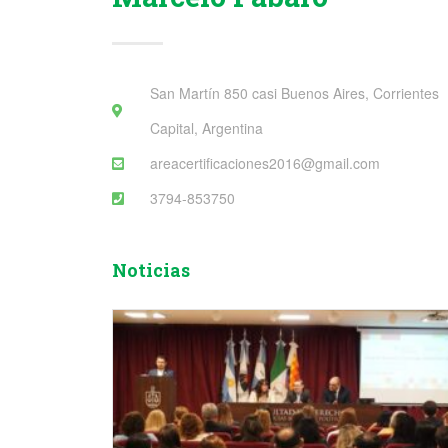
San Martín 850 casi Buenos Aires, Corrientes
Capital, Argentina
areacertificaciones2016@gmail.com
3794-853750
Noticias