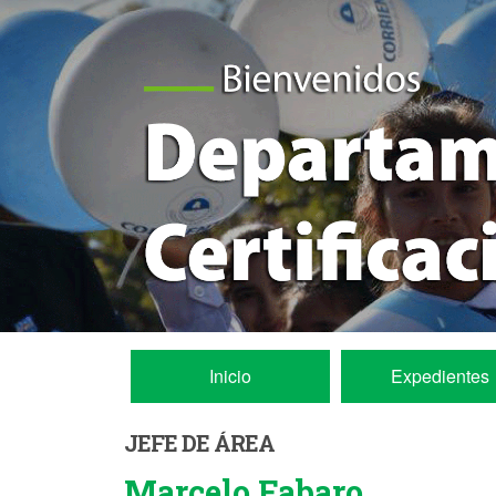
Inicio
Inicio
Expedientes
Expedientes
JEFE DE ÁREA
Marcelo Fabaro