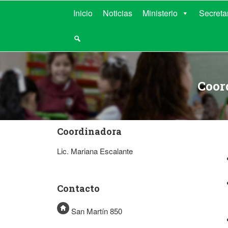
MINISTERIO D
Inicio
Noticias
Ministerio
Secreta
Coor
Coordinadora
Lic. Mariana Escalante
Contacto
San Martín 850