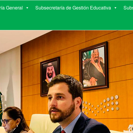
E EDUCACIÓN DE COR
ría General
Subsecretaría de Gestión Educativa
Subs