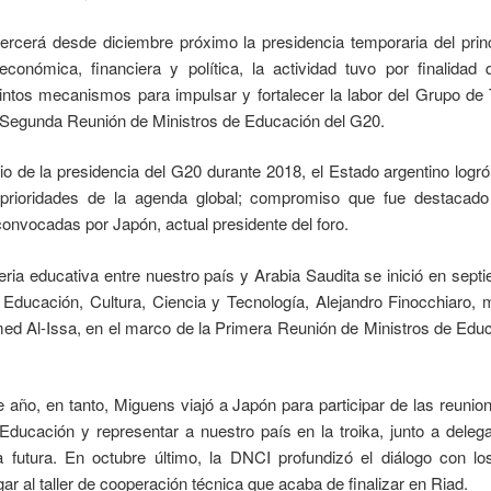
rcerá desde diciembre próximo la presidencia temporaria del princi
conómica, financiera y política, la actividad tuvo por finalidad
istintos mecanismos para impulsar y fortalecer la labor del Grupo de
 Segunda Reunión de Ministros de Educación del G20.
io de la presidencia del G20 durante 2018, el Estado argentino logr
s prioridades de la agenda global; compromiso que fue destacado
convocadas por Japón, actual presidente del foro.
eria educativa entre nuestro país y Arabia Saudita se inició en sept
 Educación, Cultura, Ciencia y Tecnología, Alejandro Finocchiaro,
ed Al-Issa, en el marco de la Primera Reunión de Ministros de Edu
 año, en tanto, Miguens viajó a Japón para participar de las reunio
ducación y representar a nuestro país en la troika, junto a deleg
a futura. En octubre último, la DNCI profundizó el diálogo con lo
gar al taller de cooperación técnica que acaba de finalizar en Riad.