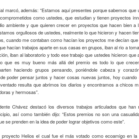
cial marcó, además: “Estamos aquí presentes porque sabemos que u
comprometidos como ustedes, que estudian y tienen proyectos inn
dio ambiente y que quieren crecer en proyectos que hacen bien a 
stamos orgullosos de ustedes, realmente lo que hicieron y hacen tien
os, cuando me contaban como hacían los proyectos me decían que 
que hacían trabajos aparte en sus casas en grupos, iban al rio a tom
ión, iban al laboratorio y todo ese trabajo que ustedes hicieron que
algo que es muy bueno más allá del premio es todo lo que crece
rten haciendo grupos pensando, poniéndole cabeza y corazó
 de poder pensar juntos y hacer cosas nuevas juntos, hoy cuando 
inventado resulta que abrimos los diarios y encontramos a chicos 
doras y hermosas”.
dente Chávez destacó los diversos trabajos articulados que han re
cipio, así como también dijo: “Estos premios no son una casualid
e se prenden en la idea de poder lograr objetivos como este”.
 proyecto Helios el cual fue el más votado como ecoamigo en l