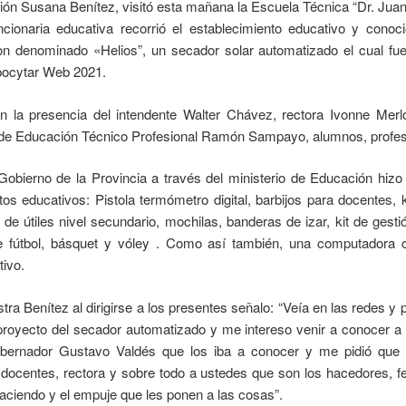
ión Susana Benítez, visitó esta mañana la Escuela Técnica “Dr. Juan 
ncionaria educativa recorrió el establecimiento educativo y conoc
ron denominado «Helios”, un secador solar automatizado el cual f
pocytar Web 2021.
n la presencia del intendente Walter Chávez, rectora Ivonne Merlo
r de Educación Técnico Profesional Ramón Sampayo, alumnos, profe
 Gobierno de la Provincia a través del ministerio de Educación hiz
os educativos: Pistola termómetro digital, barbijos para docentes, k
et de útiles nivel secundario, mochilas, banderas de izar, kit de gest
e fútbol, básquet y vóley . Como así también, una computadora 
tivo.
tra Benítez al dirigirse a los presentes señalo: “Veía en las redes y 
 proyecto del secador automatizado y me intereso venir a conocer a
obernador Gustavo Valdés que los iba a conocer y me pidió que
s docentes, rectora y sobre todo a ustedes que son los hacedores, fel
aciendo y el empuje que les ponen a las cosas”.