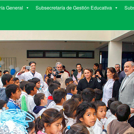
E EDUCACIÓN DE COR
ría General
Subsecretaría de Gestión Educativa
Subs