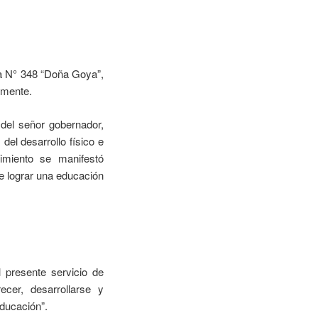
la N° 348 “Doña Goya”,
amente.
a del señor gobernador,
del desarrollo físico e
cimiento se manifestó
de lograr una educación
l presente servicio de
cer, desarrollarse y
educación”.