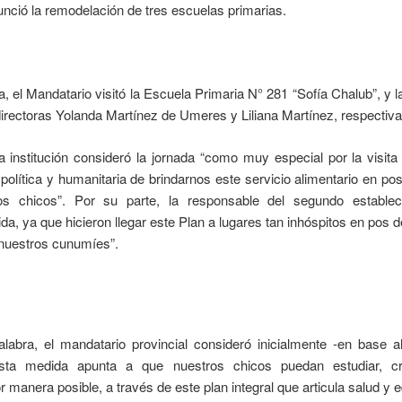
unció la remodelación de tres escuelas primarias.
, el Mandatario visitó la Escuela Primaria N° 281 “Sofía Chalub”, y 
 directoras Yolanda Martínez de Umeres y Liliana Martínez, respectiv
ra institución consideró la jornada “como muy especial por la visit
 política y humanitaria de brindarnos este servicio alimentario en pos 
ros chicos”. Por su parte, la responsable del segundo estable
a, ya que hicieron llegar este Plan a lugares tan inhóspitos en pos 
 nuestros cunumíes”.
labra, el mandatario provincial consideró inicialmente -en base a
esta medida apunta a que nuestros chicos puedan estudiar, cre
r manera posible, a través de este plan integral que articula salud y 