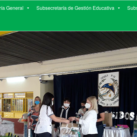
E EDUCACIÓN DE COR
ría General
Subsecretaría de Gestión Educativa
Subs