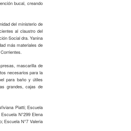
ención bucal, creando
idad del ministerio de
ientes al claustro del
ión Social dra. Yanina
idad más materiales de
 Corrientes.
mpresas, mascarilla de
tos necesarios para la
pel para baño y útiles
las grandes, cajas de
iviana Piatti; Escuela
; Escuela N°299 Elena
; Escuela N°7 Valeria