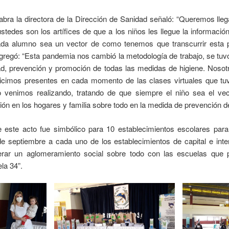
labra la directora de la Dirección de Sanidad señaló: “Queremos lleg
tedes son los artífices de que a los niños les llegue la informaci
ada alumno sea un vector de como tenemos que transcurrir esta
 agregó: “Esta pandemia nos cambió la metodología de trabajo, se tu
ad, prevención y promoción de todas las medidas de higiene. Nosot
hicimos presentes en cada momento de las clases virtuales que tu
lo venimos realizando, tratando de que siempre el niño sea el ve
ión en los hogares y familia sobre todo en la medida de prevención d
 este acto fue simbólico para 10 establecimientos escolares par
e septiembre a cada uno de los establecimientos de capital e inter
rar un aglomeramiento social sobre todo con las escuelas que p
la 34”.