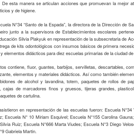
l. De esta manera se articulan acciones que promuevan la mejor at
icios y de higiene.
uela N°34 “Santo de la Espada”, la directora de la Dirección de San
eiro junto a la supervisora de Establecimientos escolares pertenec
ucación Silvia Plakyuk en representación de la subsecretaria de Acc
entrega de kits odontológicos con insumos básicos de primera neces
 y elementos didácticos para diez escuelas primarias de la ciudad de
os contiene, fluor, guantes, barbijos, servilletas, descartables, co
itizante, elementos y materiales didácticos. Así como también elemen
, bidones de alcohol y lavandina, totem, paquetes de rollos de pa
, cajas de marcadores finos y gruesos, tijeras grandes, plastico
aquetes de cartulina.
sistieron en representación de las escuelas fueron: Escuela N°34 V
z; Escuela N° 10 Miriam Esquivel; Escuela N°155 Carolina Gauna
Silvia Ruiz; Escuela N°666 Marta Viudes; Escuela N°3 Diego Veloso
9 Gabriela Martin.