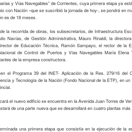
arias y Vías Navegables” de Corrientes, cuya primera etapa ya está
io con Nación –que se suscribió la jornada de hoy-, se pondrá en m
ón es de 18 meses.
e la recorrida de obras, los subsecretarios, de Infraestructura Esc
lio Navías, de Gestión Administrativa, Mauro Rinaldi, la director
irector de Educación Técnica, Ramón Sampayo, el rector de la Es
 Nacional de Control de Puertos y Vías Navegables María Elena Ta
tantes de la empresa constructora.
n el Programa 39 del INET- Aplicación de la Res. 279/16 del C
iencia y Tecnología de la Nación (Fondo Nacional de la ETP), en un t
ncial.
cará el nuevo edificio se encuentra en la Avenida Juan Torres de Ve
nstará de una parte nueva que se desarrollará en cuatro plantas más l
terminada una primera etapa que consistía en la ejecución de la es