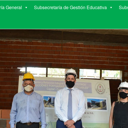
E EDUCACIÓN DE COR
ría General
Subsecretaría de Gestión Educativa
Subs