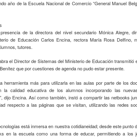
ndo año de la Escuela Nacional de Comercio “General Manuel Belgr
 presencia de la directora del nivel secundario Mónica Alegre, di
sterio de Educación Carlos Encina, rectora María Rosa Delfino, 
lumnos, tutores.
abra el Director de Sistemas del Ministerio de Educación transmitió e
enítez que por cuestiones de agenda no pudo estar presente.
 herramienta más para utilizarla en las aulas por parte de los doc
n la calidad educativa de los alumnos incorporando las nueva
”, dijo Encina. Así como también, instó a compartir las netbooks jun
ad respecto a las páginas que se visitan, utilizando las redes s
 tecnologías está inmersa en nuestra cotidianeidad; desde este punto d
ks en la escuela como una forma de educar, permitiendo a los j