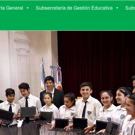
E EDUCACIÓN DE COR
ría General
Subsecretaría de Gestión Educativa
Subs