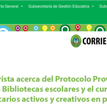
E EDUCACIÓN DE COR
ría General
Subsecretaría de Gestión Educativa
Subs