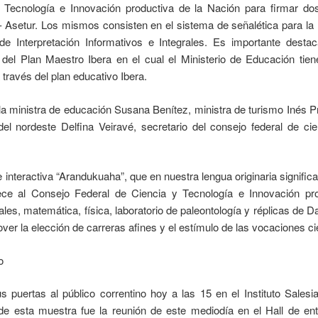
a, Tecnología e Innovación productiva de la Nación para firmar d
- Asetur. Los mismos consisten en el sistema de señalética para la r
e Interpretación Informativos e Integrales. Es importante desta
del Plan Maestro Ibera en el cual el Ministerio de Educación tien
través del plan educativo Ibera.
la ministra de educación Susana Benítez, ministra de turismo Inés P
del nordeste Delfina Veiravé, secretario del consejo federal de c
e interactiva “Arandukuaha”, que en nuestra lengua originaria significa
ce al Consejo Federal de Ciencia y Tecnología e Innovación pro
es, matemática, física, laboratorio de paleontología y réplicas de Da
er la elección de carreras afines y el estímulo de las vocaciones cie
 puertas al público correntino hoy a las 15 en el Instituto Salesi
e esta muestra fue la reunión de este mediodía en el Hall de ent