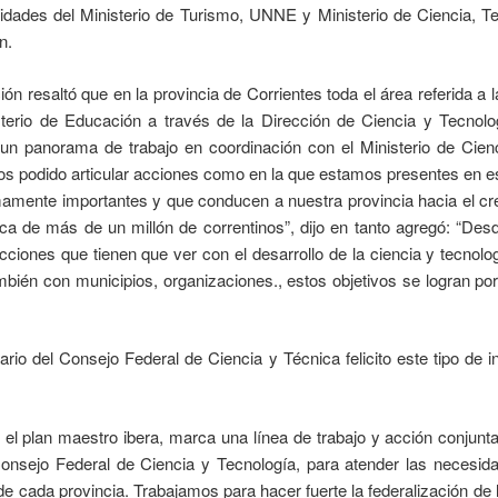
idades del Ministerio de Turismo, UNNE y Ministerio de Ciencia, T
n.
ón resaltó que en la provincia de Corrientes toda el área referida a 
sterio de Educación a través de la Dirección de Ciencia y Tecnol
 un panorama de trabajo en coordinación con el Ministerio de Cien
 podido articular acciones como en la que estamos presentes en e
mente importantes y que conducen a nuestra provincia hacia el cre
tica de más de un millón de correntinos”, dijo en tanto agregó: “Des
cciones que tienen que ver con el desarrollo de la ciencia y tecnol
mbién con municipios, organizaciones., estos objetivos se logran po
ario del Consejo Federal de Ciencia y Técnica felicito este tipo de in
ne el plan maestro ibera, marca una línea de trabajo y acción conjun
onsejo Federal de Ciencia y Tecnología, para atender las necesid
de cada provincia. Trabajamos para hacer fuerte la federalización de l