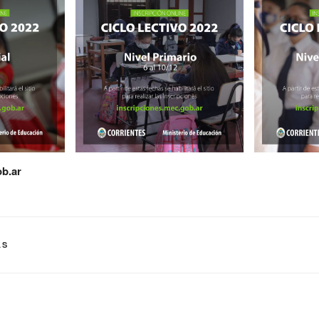
ob.ar
AS