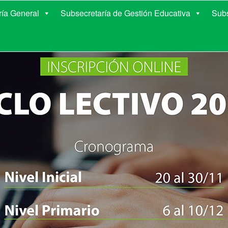
E EDUCACIÓN DE COR
ría General
Subsecretaría de Gestión Educativa
Subs