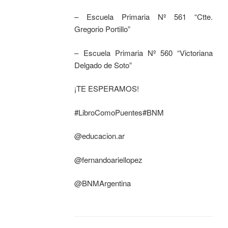
– Escuela Primaria Nº 561 “Ctte.
Gregorio Portillo”
– Escuela Primaria Nº 560 “Victoriana
Delgado de Soto”
¡TE ESPERAMOS!
#LibroComoPuentes#BNM
@educacion.ar
@fernandoariellopez
@BNMArgentina