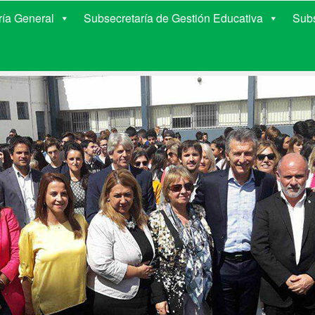
E EDUCACIÓN DE COR
ría General
Subsecretaría de Gestión Educativa
Subs