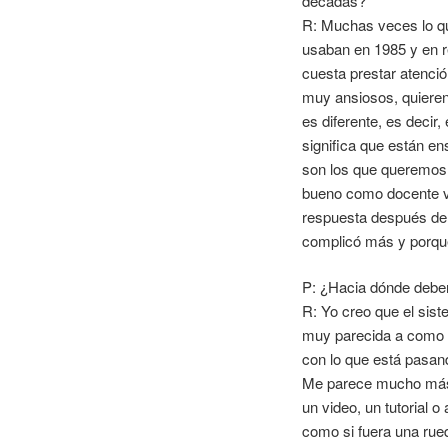
décadas?
R: Muchas veces lo qu
usaban en 1985 y en re
cuesta prestar atenció
muy ansiosos, quieren
es diferente, es deci
significa que están e
son los que queremos t
bueno como docente va
respuesta después de 
complicó más y porqu
P: ¿Hacia dónde deber
R: Yo creo que el sis
muy parecida a como s
con lo que está pasan
Me parece mucho más i
un video, un tutorial 
como si fuera una rued