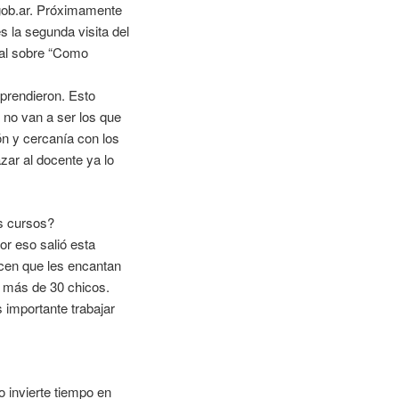
.gob.ar. Próximamente
 la segunda visita del
tal sobre “Como
prendieron. Esto
 no van a ser los que
ón y cercanía con los
azar al docente ya lo
s cursos?
r eso salió esta
icen que les encantan
 más de 30 chicos.
 importante trabajar
o invierte tiempo en