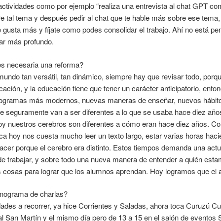
 actividades como por ejemplo “realiza una entrevista al chat GPT c
re tal tema y después pedir al chat que te hable más sobre ese tema
e gusta más y fíjate como podes consolidar el trabajo. Ahí no está pe
ar más profundo.
es necesaria una reforma?
mundo tan versátil, tan dinámico, siempre hay que revisar todo, porq
ación, y la educación tiene que tener un carácter anticipatorio, ento
rogramas más modernos, nuevas maneras de enseñar, nuevos hábito
ue seguramente van a ser diferentes a lo que se usaba hace diez años
hoy nuestros cerebros son diferentes a cómo eran hace diez años. Co
ca hoy nos cuesta mucho leer un texto largo, estar varias horas hac
cer porque el cerebro era distinto. Estos tiempos demanda una actu
e trabajar, y sobre todo una nueva manera de entender a quién es
 cosas para lograr que los alumnos aprendan. Hoy logramos que el
onograma de charlas?
des a recorrer, ya hice Corrientes y Saladas, ahora toca Curuzú Cuat
l San Martín y el mismo día pero de 13 a 15 en el salón de eventos S