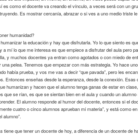
í es como el docente va creando el vínculo, a veces será con un grup
truyendo. Es mostrar cercanía, abrazar o si ves a uno medio triste 
poner humanidad?
humanizar la educación y hay que disfrutarla. Yo lo que siento es qu
 y a mí lo que me interesa es que empiece a disfrutar del aula pero par
alla, y muchos docentes ya entran como agotados o con miedo de ent
 una pelea. Tenemos que empezar con más estrategia. Yo hace unos
do había prueba, y vos me vas a decir “que pavada”, pero les enca
os. Entonces enseñas desde la esperanza, desde la conexión. Esas
ue humanizan y hacen que el alumno tenga ganas de estar en clase, p
s que se rían, es que se sientan bien en el aula y cuando un alumno 
render. El alumno responde al humor del docente, entonces si el do
amente cuatro o cinco alumnos aprueban mi materia”, y está como en
el alumno”.
s tiene que tener un docente de hoy, a diferencia de un docente de h