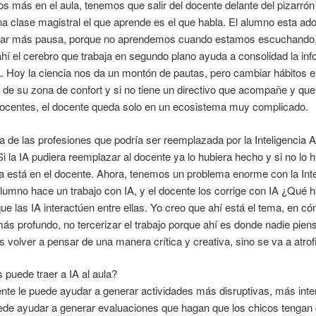
más en el aula, tenemos que salir del docente delante del pizarrón
a clase magistral el que aprende es el que habla. El alumno esta ado
rar más pausa, porque no aprendemos cuando estamos escuchando
ahí el cerebro que trabaja en segundo plano ayuda a consolidad la in
 Hoy la ciencia nos da un montón de pautas, pero cambiar hábitos es 
ir de su zona de confort y si no tiene un directivo que acompañe y q
ocentes, el docente queda solo en un ecosistema muy complicado.
 de las profesiones que podría ser reemplazada por la Inteligencia Art
Si la IA pudiera reemplazar al docente ya lo hubiera hecho y si no lo 
 está en el docente. Ahora, tenemos un problema enorme con la Inteli
 alumno hace un trabajo con IA, y el docente los corrige con IA ¿Qué
e las IA interactúen entre ellas. Yo creo que ahí está el tema, en
ás profundo, no tercerizar el trabajo porque ahí es donde nadie pien
s volver a pensar de una manera crítica y creativa, sino se va a atrofi
puede traer a IA al aula?
nte le puede ayudar a generar actividades más disruptivas, más int
ede ayudar a generar evaluaciones que hagan que los chicos tengan