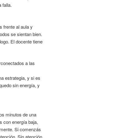
falla.
 frente al aula y
odos se sientan bien.
logo. El docente tiene
rconectados a las
a estrategia, y si es
quedo sin energía, y
ros minutos de una
ás con energía baja,
almente. Si comenzás
tención. Sin atención