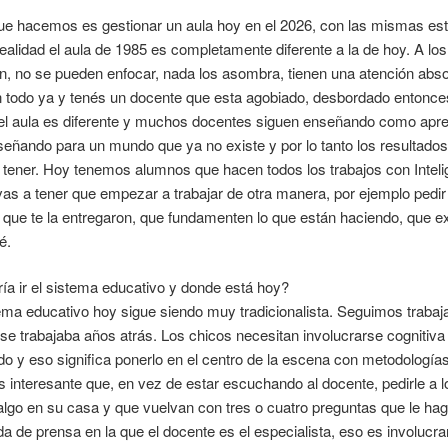
e hacemos es gestionar un aula hoy en el 2026, con las mismas est
alidad el aula de 1985 es completamente diferente a la de hoy. A los
n, no se pueden enfocar, nada los asombra, tienen una atención abso
 todo ya y tenés un docente que esta agobiado, desbordado entonces
r, el aula es diferente y muchos docentes siguen enseñando como apre
nseñando para un mundo que ya no existe y por lo tanto los resultado
ener. Hoy tenemos alumnos que hacen todos los trabajos con Inteligen
s a tener que empezar a trabajar de otra manera, por ejemplo pedir q
que te la entregaron, que fundamenten lo que están haciendo, que ex
é.
ía ir el sistema educativo y donde está hoy?
tema educativo hoy sigue siendo muy tradicionalista. Seguimos trab
e trabajaba años atrás. Los chicos necesitan involucrarse cognitiv
do y eso significa ponerlo en el centro de la escena con metodologí
nteresante que, en vez de estar escuchando al docente, pedirle a l
o algo en su casa y que vuelvan con tres o cuatro preguntas que le hag
a de prensa en la que el docente es el especialista, eso es involucrar