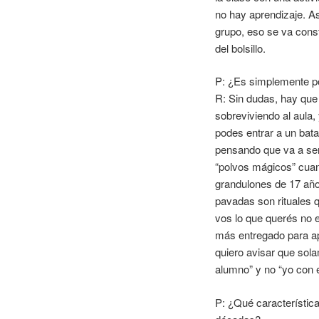
no hay aprendizaje. As
grupo, eso se va cons
del bolsillo.
P: ¿Es simplemente 
R: Sin dudas, hay que 
sobreviviendo al aula,
podes entrar a un bat
pensando que va a ser
“polvos mágicos” cuan
grandulones de 17 añ
pavadas son rituales q
vos lo que querés no e
más entregado para ap
quiero avisar que sol
alumno” y no “yo con 
P: ¿Qué característica