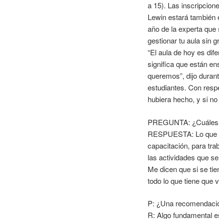
a 15). Las inscripcio
Lewin estará también 
año de la experta que
gestionar tu aula sin gr
“El aula de hoy es di
significa que están en
queremos”, dijo durant
estudiantes. Con respec
hubiera hecho, y si no
PREGUNTA: ¿Cuáles so
RESPUESTA: Lo que más
capacitación, para tra
las actividades que s
Me dicen que si se ti
todo lo que tiene que 
P: ¿Una recomendació
R: Algo fundamental es