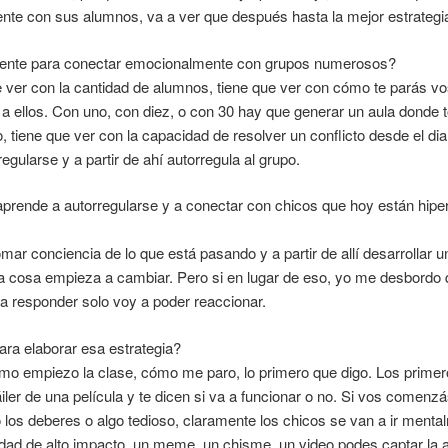
te con sus alumnos, va a ver que después hasta la mejor estrategia 
ente para conectar emocionalmente con grupos numerosos?
 ver con la cantidad de alumnos, tiene que ver con cómo te parás vos
a ellos. Con uno, con diez, o con 30 hay que generar un aula donde t
 tiene que ver con la capacidad de resolver un conflicto desde el dia
gularse y a partir de ahí autorregula al grupo.
prende a autorregularse y a conectar con chicos que hoy están hipe
mar conciencia de lo que está pasando y a partir de allí desarrollar un
la cosa empieza a cambiar. Pero si en lugar de eso, yo me desbordo 
ra responder solo voy a poder reaccionar.
ara elaborar esa estrategia?
mo empiezo la clase, cómo me paro, lo primero que digo. Los prime
iler de una película y te dicen si va a funcionar o no. Si vos comenz
o los deberes o algo tedioso, claramente los chicos se van a ir ment
idad de alto impacto, un meme, un chisme, un video podes captar la a