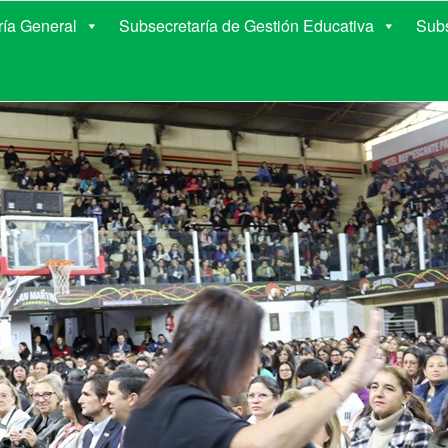
E EDUCACIÓN DE COR
ría General
Subsecretaría de Gestión Educativa
Subs