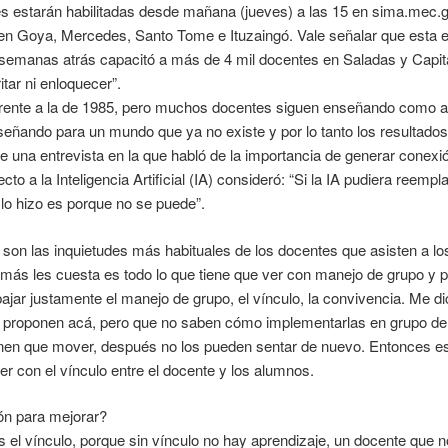
nes estarán habilitadas desde mañana (jueves) a las 15 en sima.mec
en Goya, Mercedes, Santo Tome e Ituzaingó. Vale señalar que esta es
 semanas atrás capacitó a más de 4 mil docentes en Saladas y Capi
itar ni enloquecer”.
ferente a la de 1985, pero muchos docentes siguen enseñando como a
señando para un mundo que ya no existe y por lo tanto los resultados
e una entrevista en la que habló de la importancia de generar conexi
to a la Inteligencia Artificial (IA) consideró: “Si la IA pudiera reempl
 lo hizo es porque no se puede”.
n las inquietudes más habituales de los docentes que asisten a lo
 les cuesta es todo lo que tiene que ver con manejo de grupo y po
bajar justamente el manejo de grupo, el vínculo, la convivencia. Me d
e proponen acá, pero que no saben cómo implementarlas en grupo de
enen que mover, después no los pueden sentar de nuevo. Entonces es
ver con el vínculo entre el docente y los alumnos.
n para mejorar?
 el vínculo, porque sin vínculo no hay aprendizaje, un docente que n