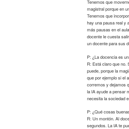
Tenemos que movernos 
magistral porque en un
Tenemos que incorpo
hay una pausa real y 
más pausas en el aula.
docente le cuesta sal
un docente para sus d
P: ¿La docencia es una
R: Está claro que no. 
puede, porque la magia
que por ejemplo si el
corremos y dejamos qu
la IA ayude a pensar m
necesita la sociedad e
P: ¿Qué cosas buenas 
R: Un montón. Al doce
segundos. La IA te pu