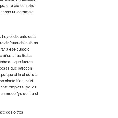
o, otro día con otro
le sacas un caramelo
e hoy el docente está
a disfrutar del aula no
rar a ese curso o
 años atrás tiraba
ntaba aunque fueran
 cosas que parecen
orque al final del día
se siente bien, está
cente empieza “yo les
 un modo “yo contra el
ace dos o tres