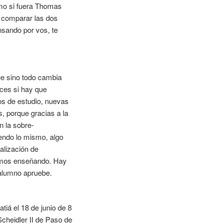
omo si fuera Thomas
, comparar las dos
nsando por vos, te
ue sino todo cambia
nces si hay que
s de estudio, nuevas
, porque gracias a la
n la sobre-
iendo lo mismo, algo
alización de
tamos enseñando. Hay
 alumno apruebe.
iá el 18 de junio de 8
cheidler II de Paso de