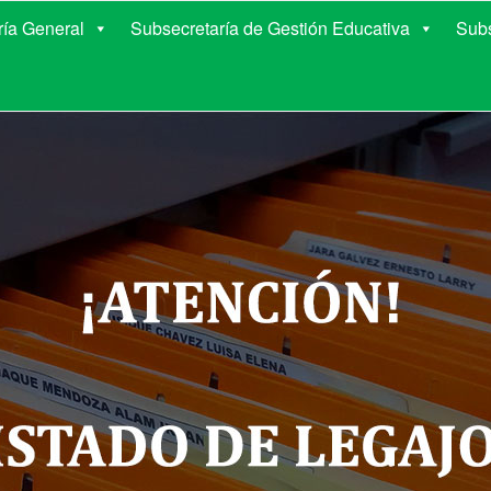
E EDUCACIÓN DE COR
ría General
Subsecretaría de Gestión Educativa
Subs