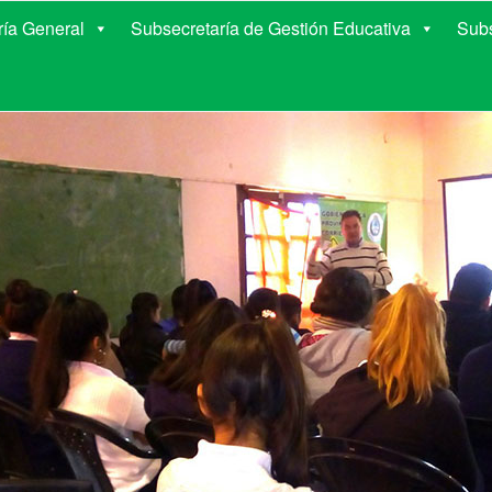
E EDUCACIÓN DE COR
ría General
Subsecretaría de Gestión Educativa
Subs