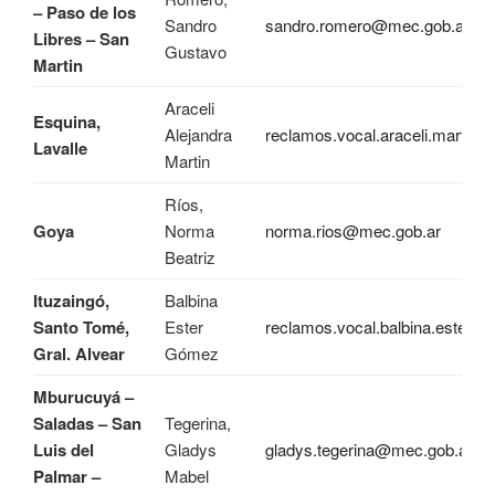
– Paso de los
Sandro
sandro.romero@mec.gob.ar
Libres – San
Gustavo
Martin
Araceli
Esquina,
Alejandra
reclamos.vocal.araceli.martin
Lavalle
Martin
Ríos,
Goya
Norma
norma.rios@mec.gob.ar
Beatriz
Ituzaingó,
Balbina
Santo Tomé,
Ester
reclamos.vocal.balbina.ester@
Gral. Alvear
Gómez
Mburucuyá –
Saladas – San
Tegerina,
Luis del
Gladys
gladys.tegerina@mec.gob.ar
Palmar –
Mabel