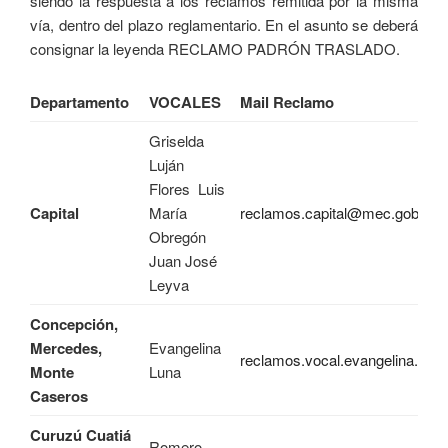
siendo la respuesta a los reclamos remitida por la misma
vía, dentro del plazo reglamentario. En el asunto se deberá
consignar la leyenda RECLAMO PADRÓN TRASLADO.
Departamento
VOCALES
Mail Reclamo
Griselda
Luján
Flores Luis
Capital
María
reclamos.capital@mec.gob.ar
Obregón
Juan José
Leyva
Concepción,
Mercedes,
Evangelina
reclamos.vocal.evangelina.lun
Monte
Luna
Caseros
Curuzú Cuatiá
Romero,