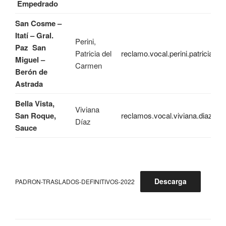
Empedrado
San Cosme –
Itatí – Gral.
Perini,
Paz
San
Patricia del
reclamo.vocal.perini.patricia@
Miguel –
Carmen
Berón de
Astrada
Bella Vista,
Viviana
San Roque,
reclamos.vocal.viviana.diaz@m
Díaz
Sauce
Descarga
PADRON-TRASLADOS-DEFINITIVOS-2022