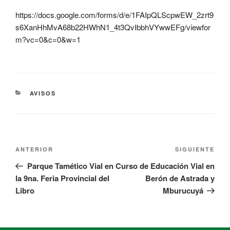
https://docs.google.com/forms/d/e/1FAIpQLScpwEW_2zrt9
s6XanHhMvA68b22HWhN1_4t3QvIbbhVYwwEFg/viewfor
m?vc=0&c=0&w=1
AVISOS
ANTERIOR
SIGUIENTE
Parque Tamético Vial en
Curso de Educación Vial en
la 9na. Feria Provincial del
Berón de Astrada y
Libro
Mburucuyá