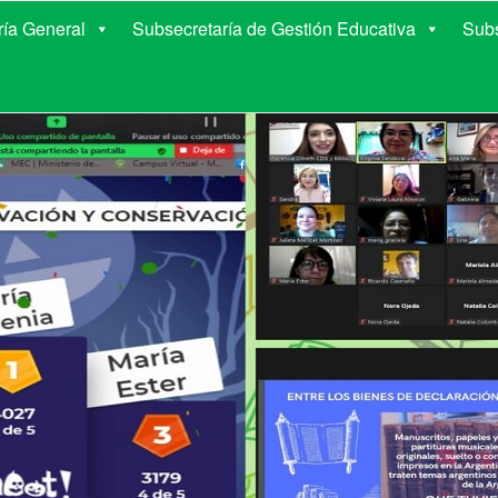
E EDUCACIÓN DE COR
ría General
Subsecretaría de Gestión Educativa
Subs