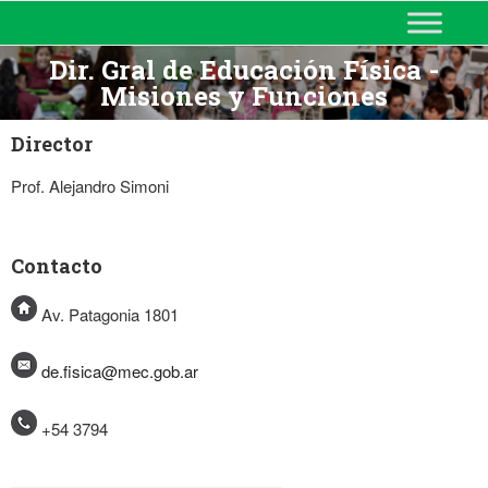
MINISTERIO DE EDUCACIÓN
DE CORRIENTES
Dir. Gral de Educación Física -
Misiones y Funciones
Director
Prof. Alejandro Simoni
Contacto
Av. Patagonia 1801
de.fisica@mec.gob.ar
+54 3794