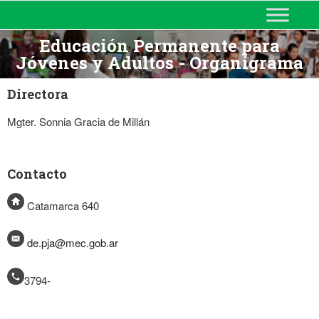
MINISTERIO DE EDUCACIÓN
DE CORRIENTES
Educación Permanente para
Jóvenes y Adultos - Organigrama
Directora
Mgter. Sonnia Gracia de Millán
Contacto
Catamarca 640
de.pja@mec.gob.ar
3794-