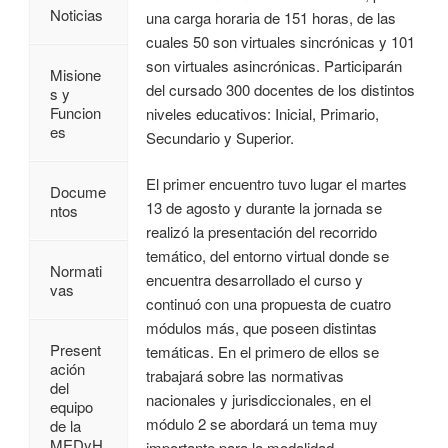
Noticias
una carga horaria de 151 horas, de las
cuales 50 son virtuales sincrónicas y 101
son virtuales asincrónicas. Participarán
Misione
del cursado 300 docentes de los distintos
s y
Funcion
niveles educativos: Inicial, Primario,
es
Secundario y Superior.
El primer encuentro tuvo lugar el martes
Docume
13 de agosto y durante la jornada se
ntos
realizó la presentación del recorrido
temático, del entorno virtual donde se
Normati
encuentra desarrollado el curso y
vas
continuó con una propuesta de cuatro
módulos más, que poseen distintas
Present
temáticas. En el primero de ellos se
ación
trabajará sobre las normativas
del
nacionales y jurisdiccionales, en el
equipo
módulo 2 se abordará un tema muy
de la
MEDyH
importante para la modalidad,