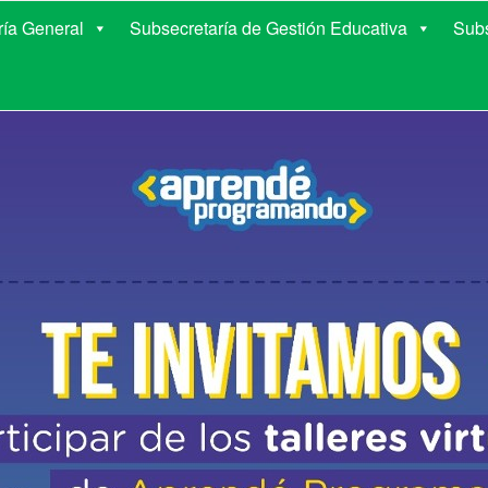
E EDUCACIÓN DE COR
ría General
Subsecretaría de Gestión Educativa
Subs