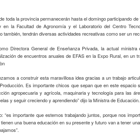
 toda la provincia permanecerán hasta el domingo participando de t
y en la Facultad de Agronomía y el Laboratorio del Centro Tecn
ambién, tendrán diversas actividades recreativas como ser un recor
omo Directora General de Enseñanza Privada, la actual ministr
alización de encuentros anuales de EFAS en la Expo Rural, en un tra
iòn
amos a construir esta maravillosa idea gracias a un trabajo articula
 Producción. Es importante chicos que sepan que en este espacio 
ción agropecuaria y agrícola, maquinaria y tecnología para las á
elas y seguir creciendo y aprendiendo” dijo la Ministra de Educación.
o: “es importante que estemos trabajando juntos, porque nos impor
 tienen una buena educación en su presente y futuro van a tener una
abajamos”.