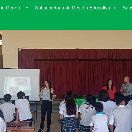
E EDUCACIÓN DE COR
ría General
Subsecretaría de Gestión Educativa
Subs