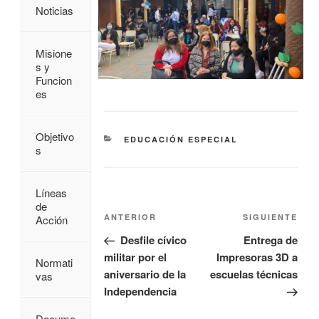
Noticias
Misione
s y
Funcion
es
Objetivo
EDUCACIÓN ESPECIAL
s
Líneas
de
ANTERIOR
SIGUIENTE
Acción
Desfile cívico
Entrega de
militar por el
Impresoras 3D a
Normati
aniversario de la
escuelas técnicas
vas
Independencia
Docume