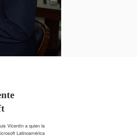
ente
ft
is Vicentín a quien la
icrosoft Latinoamérica