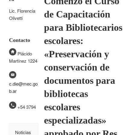
Comenzó el Curso
Lic. Florencia
de Capacitación
Olivetti
para Bibliotecarios
escolares:
Contacto
«Preservación y
Plácido
Martínez 1224
conservación de
documentos para
c.die@mec.go
b.ar
bibliotecas
escolares
+54 3794
especializadas»
aprobado por Res.
Noticias