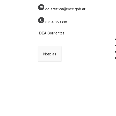
de.artistica@mec.gob.ar
3794 859398
DEA.Corrientes
Noticias