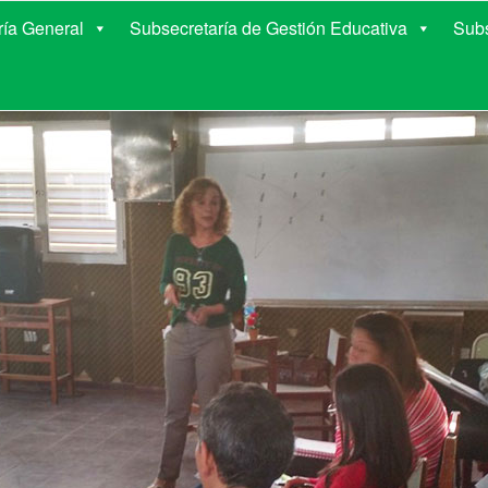
E EDUCACIÓN DE COR
ría General
Subsecretaría de Gestión Educativa
Subs