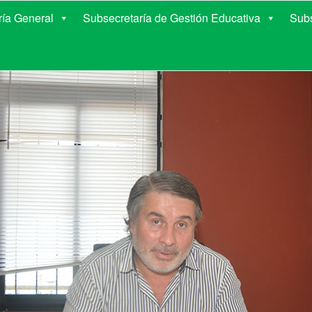
E EDUCACIÓN DE COR
ría General
Subsecretaría de Gestión Educativa
Subs