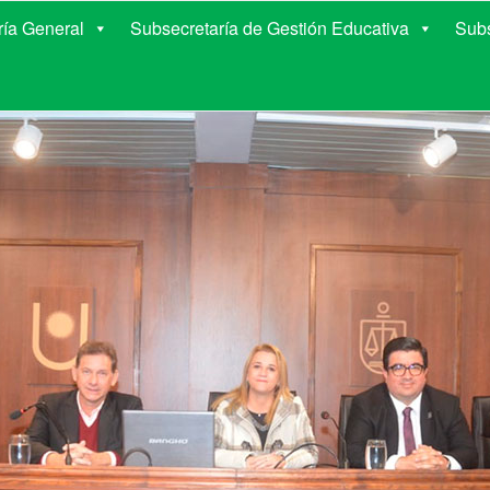
E EDUCACIÓN DE COR
ría General
Subsecretaría de Gestión Educativa
Subs