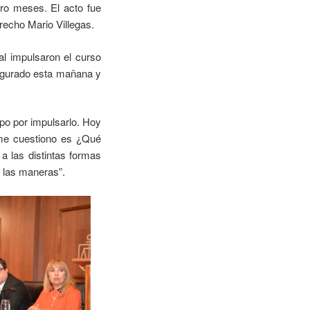
tro meses. El acto fue
recho Mario Villegas.
al impulsaron el curso
augurado esta mañana y
ipo por impulsarlo. Hoy
 me cuestiono es ¿Qué
a las distintas formas
e las maneras”.