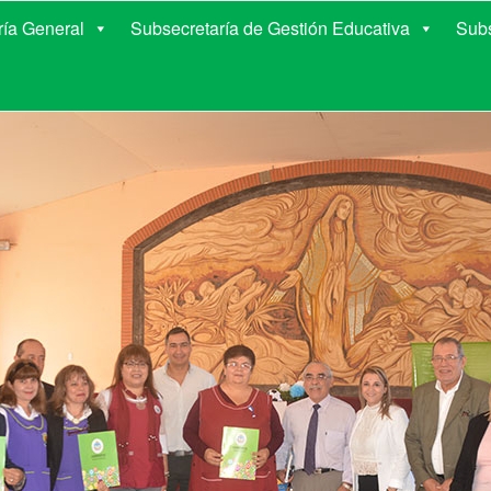
E EDUCACIÓN DE COR
ría General
Subsecretaría de Gestión Educativa
Subs