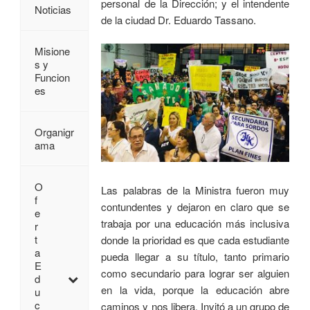
personal de la Dirección; y el intendente
Noticias
de la ciudad Dr. Eduardo Tassano.
Misione
s y
Funcion
es
Organigr
ama
O
Las palabras de la Ministra fueron muy
f
contundentes y dejaron en claro que se
e
trabaja por una educación más inclusiva
r
t
donde la prioridad es que cada estudiante
a
pueda llegar a su título, tanto primario
E
como secundario para lograr ser alguien
d
en la vida, porque la educación abre
u
c
caminos y nos libera. Invitó a un grupo de