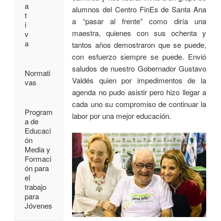
a
alumnos del Centro FinEs de Santa Ana
t
a “pasar al frente” como diría una
i
maestra, quienes con sus ochenta y
v
a
tantos años demostraron que se puede,
con esfuerzo siempre se puede. Envió
saludos de nuestro Gobernador Gustavo
Normati
Valdés quien por impedimentos de la
vas
agenda no pudo asistir pero hizo llegar a
cada uno su compromiso de continuar la
Program
labor por una mejor educación.
a de
Educaci
ón
Media y
Formaci
ón para
el
trabajo
para
Jóvenes